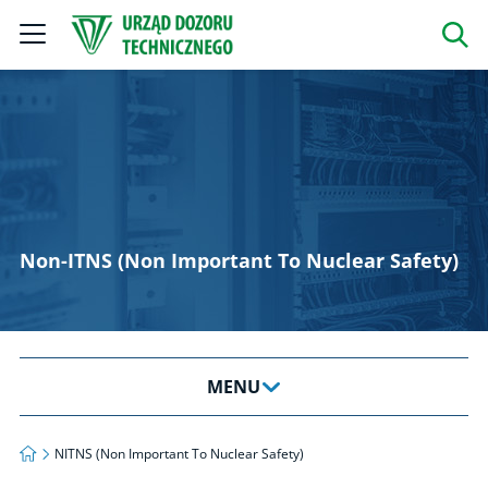
Szukaj
Non-ITNS (Non Important To Nuclear Safety)
MENU
Energetyka konwencjonalna
Strona główna
NITNS (Non Important To Nuclear Safety)
Energetyka odnawialna (OZE)