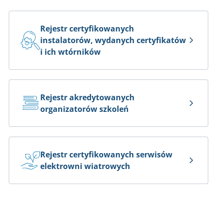
Akredytacja ośrodków szkoleniowych
Rejestr certyfikowanych
Certyfikacja serwisów elektrowni wiatrowych
instalatorów, wydanych certyfikatów
Rejestry
i ich wtórników
Rejestr certyfikowanych instalatorów, wydanych certyfikatów i ich
wtórników
Rejestr akredytowanych organizatorów szkoleń
Rejestr akredytowanych
Rejestr certyfikowanych serwisów elektrowni wiatrowych
organizatorów szkoleń
FAQ: OZE
Rejestr certyfikowanych serwisów
elektrowni wiatrowych