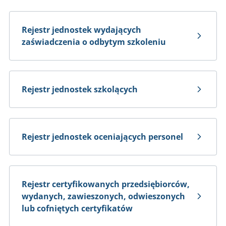
Certyfikat dla przedsiębiorców
Rejestr jednostek wydających
Certyfikacja jednostki oceniającej personel
zaświadczenia o odbytym szkoleniu
Certyfikacja jednostki prowadzącej szkolenia
Certyfikacja jednostki wydającej zaświadczenia o
odbytym szkoleniu
Rejestr jednostek szkolących
Zakres umiejętności i wiedzy
Przepisy
Rejestry
Rejestr jednostek oceniających personel
Rejestr jednostek wydających zaświadczenia o odbytym szkoleniu
Rejestr jednostek prowadzących szkolenia
Rejestr certyfikowanych przedsiębiorców,
Rejestr jednostek oceniających personel
wydanych, zawieszonych, odwieszonych
Rejestr wydanych, zawieszonych, odwieszonych lub cofniętych
lub cofniętych certyfikatów
certyfikatów dla przedsiębiorców