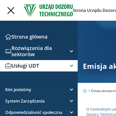
Strona Urzędu Dozor
Strona główna
Rozwiązania dla
sektorów
Emisja a
Usługi UDT
Energetyka konwencjonalna
Energetyka odnawialna (OZE)
Dozór techniczny
O dozorze technicznym
Energetyka jądrowa
Certyfikacja / Ekspertyzy / CE
Kim jesteśmy
Strona główna
Emisja akustyczn
Urządzenia podlegające
O CERT
Rafinerie i petrochemia
Badania laboratoryjne i
System Zarządzania
O UDT
dozorowi technicznemu
wzorcowania
O Centralnym La
Certyfikacja systemów
Chemia
Odpowiedzialność społeczna
Misja i wizja UDT
Polityka zintegrowanego systemu
Dozoru Technicz