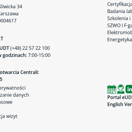
Certyfikacj
śliwicka 34
Badania la
Warszawa
Szkolenia i
0004617
SZWO I F-g
Elektromob
KT
Energetyka
a UDT
(+48) 22 57 22 100
 godzinach:
7:00-15:00
otwarcia Centrali:
45
 prywatności
zanie danych
Portal eUD
asowe
English Ve
ja wizyt