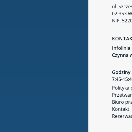
zakres akredytacji i poszerzenie
ul. Szczę
zakresu usług
02-353 
UDT z nową misją - będzie wspierać
NIP: 522
kluczowe sektory gospodarki w
ochronie przed cyberzagrożeniami
KONTA
Ponad 1500 razy „tak” od UDT dla
Infolini
Baltic Power
Czynna w
Masz lub planujesz klimatyzację?
Godziny 
Sprawdź, kto może ją montować
7:45-15:
Polityka
Przetwar
Biuro pr
Kontakt
Rezerwac