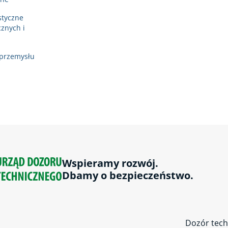
styczne
znych i
 przemysłu
Wspieramy rozwój.
Dbamy o bezpieczeństwo.
Dozór tech