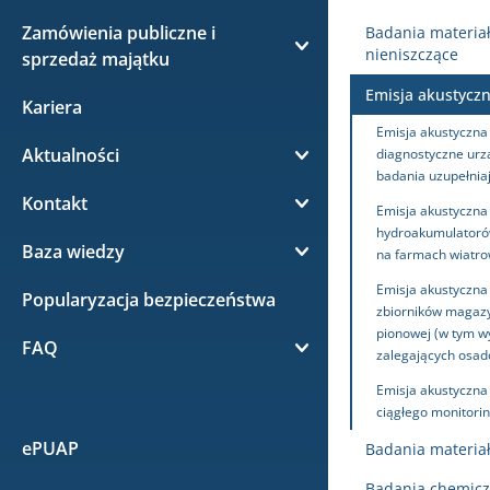
Badania techniczne urządzeń
zarządzania
O Centralnym Laboratorium
Szkolenia i konferencje
zarządzania
Gazownictwo
Dozoru Technicznego (CLDT)
Zamówienia publiczne i
Historia UDT
Dostępność
Badania materia
Naprawy i modernizacje
Certyfikacja osób
O Akademii UDT
SZWO i F-gazy
nieniszczące
sprzedaż majątku
System Zarządzania Działaniami
Dźwigi i inne UTB (Urządzenia
Badania materiałowe
Władze i kierownictwo UDT
Zrównoważony rozwój
Zasłużeni dla dozoru
Dostępność architektoniczna
Antykorupcyjnymi
Wytwarzanie
Certyfikacja wyrobów
Emisja akustyczn
Oferta szkoleń UDT
O F-gazach i SZWO
Transportu Bliskiego)
Elektromobilność
nieniszczące
Kariera
Zamówienia publiczne
Struktura organizacyjna UDT
Informacja dla osób niesłyszących
Kodeks etyki zawodowej
Emisja akustyczna
Uprawnienia zakładów
Ocena zgodności i CE
Konferencje UDT
Certyfikat dla personelu
Emisja akustyczna (AE)
O Elektromobilnośći
Maszyny
Energetyka odnawialna (OZE)
Aktualności
Plan postępowań
lub słabosłyszących
diagnostyczne urz
Pracowników Urzędu Dozoru
Departament Techniki
badania uzupełnia
Wykazy uprawnionych zakładów
Technicznego
Ekspertyzy techniczne
Kursy badań nieniszczących
Certyfikat dla przedsiębiorców
Badania materiałowe niszczące
System ładowania
O OZE
Spawalnictwo
Kontakt
Sprzedaż majątku
Już ponad pół tysiąca pozytywnych
Informacja o działalności UDT–
Emisja akustyczna
NDT
Departament Certyfikacji i Oceny
decyzji UDT dla urządzeń Baltic
tekst łatwy do czytania i
Kwalifikacje osób
Cyberbezpieczeństwo
Program i Kodeks zgodności UDT
hydroakumulatoró
Certyfikacja jednostki
Badania chemiczne
Typy ładowania
Certyfikacja instalatorów
Elektromobilność
Baza wiedzy
Zamówienia poniżej 170.000 PLN
Skontaktuj się z nami
Zgodności
Power
zrozumienia (ETR)
na farmach wiatr
Kursy nadzoru spawalniczego
oceniającej personel
Uznawanie laboratoriów
Gospodarka o obiegu
Zgłaszanie naruszeń prawa
Badania specjalistyczne
Kiedy urządzenie podlega
NSPAW
Akredytacja ośrodków
Emisja akustyczna
Infrastruktura i konstrukcje
Popularyzacja bezpieczeństwa
Nasze oddziały i biura
Baza wiedzy UDT
Departament Innowacji i Rozwoju
Czy Twój serwis samochodowy miał
zamkniętym
Certyfikacja jednostki
urządzeń technicznych i
badaniom
zbiorników magaz
szkoleniowych
Uzgadnianie programów
inspekcję UDT przed sezonem
FAQ
pionowej (w tym w
prowadzącej szkolenia
wyrobów
Środowisko
FAQ
Przepisy
Centralne Laboratorium Dozoru
szkoleń
Jednostka Weryfikująca UDT-
letnim?
zalegających osad
Zgłoszenie urządzenia do
Certyfikacja serwisów elektrowni
Technicznego
CERT
Certyfikacja jednostki wydającej
Rozwiązania dla przemysłu
badania
wiatrowych
Cyberbezpieczeństwo
Emisja akustyczna
Programy szkoleń
Normy zharmonizowane
Dozór techniczny
Dozór techniczny
Przerwa techniczna w działaniu
zaświadczenia o odbytym
ciągłego monitori
Departament Administracji i
portalu eUDT
Wynik badania
Rejestry
szkoleniu
Inne sektory
Informacje dla eksploatujących
Przydatne linki
Przedłużanie zaświadczeń
Ocena zgodności, CE
Rejestracja urządzenia
ePUAP
Infrastruktury
Badania materia
kwalifikacyjnych
Wydanie opinii
Wydanie specjalne magazynu UDT
FAQ: OZE
Zakres umiejętności i wiedzy
Warunki Urzędu Dozoru
Badania chemic