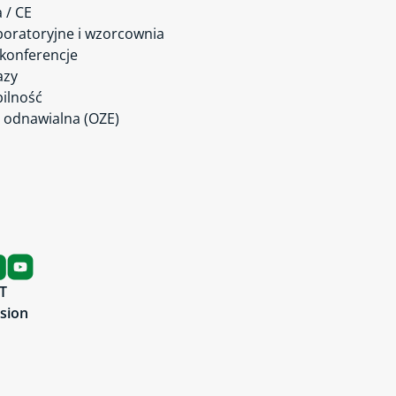
a / CE
boratoryjne i wzorcownia
 konferencje
azy
ilność
 odnawialna (OZE)
T
rsion