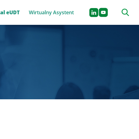
Szukaj n
tal eUDT
Wirtualny Asystent