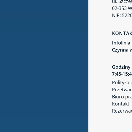
ul. Szczę
02-353 
NIP: 522
KONTA
Infolini
Czynna w
Godziny 
7:45-15:
Polityka
Przetwar
Biuro pr
Kontakt
Rezerwac