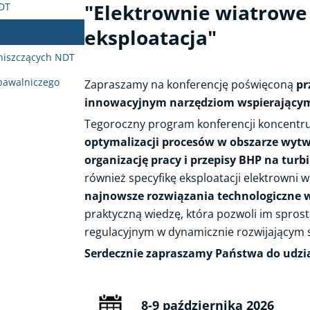
"Elektrownie wiatrowe 
UDT
eksploatacja"
niszczących NDT
pawalniczego
Zapraszamy na konferencję poświęconą
pr
innowacyjnym narzędziom wspierającym 
Tegoroczny program konferencji koncentru
optymalizacji procesów w obszarze wytwa
organizację pracy i przepisy BHP na tur
również specyfikę eksploatacji elektrowni w
najnowsze rozwiązania technologiczne w
praktyczną wiedzę, która pozwoli im spro
regulacyjnym w dynamicznie rozwijającym s
Serdecznie zapraszamy Państwa do udzi
8-9 października 2026