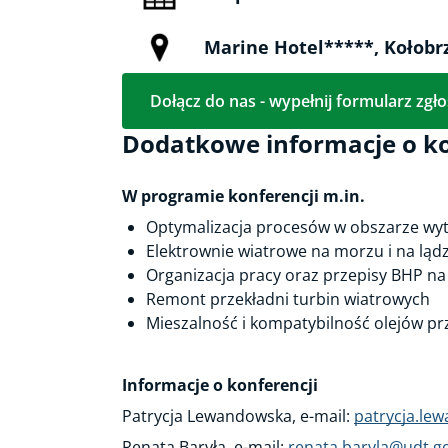
Marine Hotel*****, Kołobr
Dołącz do nas - wypełnij formularz zgł
Dodatkowe informacje o ko
W programie konferencji m.in.
Optymalizacja procesów w obszarze wyt
Elektrownie wiatrowe na morzu i na lądz
Organizacja pracy oraz przepisy BHP n
Remont przekładni turbin wiatrowych
Mieszalność i kompatybilność olejów p
Informacje o konferencji
Patrycja Lewandowska, e-mail:
patrycja.le
Renata Baryła, e-mail:
renata.baryla@udt.go