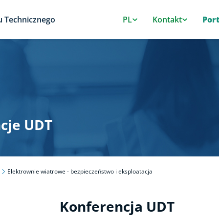
u Technicznego
PL
Kontakt
Por
cje UDT
Elektrownie wiatrowe - bezpieczeństwo i eksploatacja
Konferencja UDT