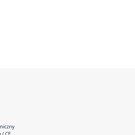
niczny
a / CE