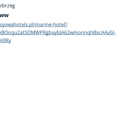
obrzeg
www
rojowahotels.pl/marine-hotel?
AfmBOoqu2atSDMWPRgbaybJA62wmonnqhBxcAAa5l-
AXlRy