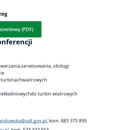
zeg
oszeniowy (PDF)
nferencji
warzania,serwisowania, obsługi
ie
a turbinachwiatrowych
rzekładniowychdo turbin wiatrowych
wandowska@udt.gov.pl
, kom. 883 375 895
v.pl
, kom. 573 337 553