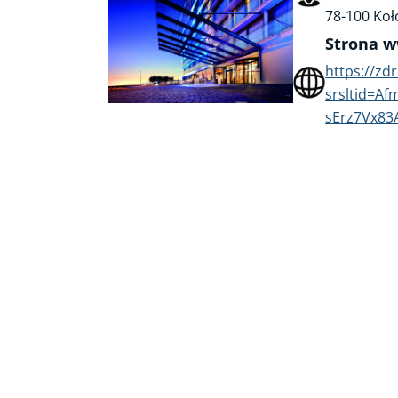
78-100 Koł
Strona 
https://zd
srsltid=
sErz7Vx83