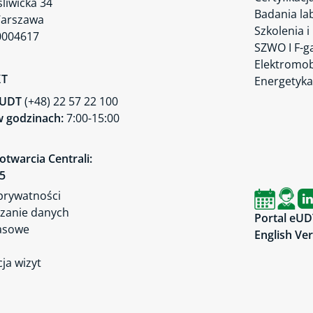
śliwicka 34
Badania la
Warszawa
Szkolenia i
0004617
SZWO I F-g
Elektromob
KT
Energetyka
a UDT
(+48) 22 57 22 100
 godzinach:
7:00-15:00
otwarcia Centrali:
45
 prywatności
zanie danych
Portal eUD
asowe
English Ve
ja wizyt