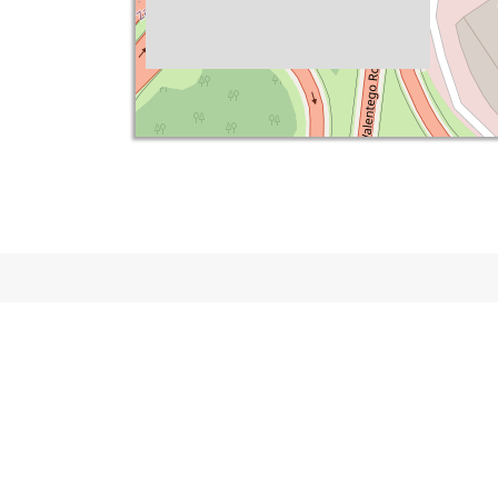
Wspieramy rozwój.
Dbamy o bezpieczeństwo.
Dozór tech
Certyfikacj