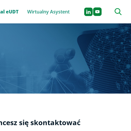
Szukaj n
tal eUDT
Wirtualny Asystent
hcesz się skontaktować