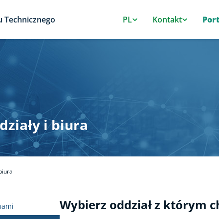
u Technicznego
PL
Kontakt
Por
ziały i biura
biura
Wybierz oddział z którym c
 nami