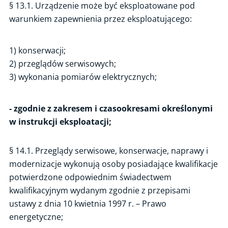
§ 13.1. Urządzenie może być eksploatowane pod
Wydanie opinii
warunkiem zapewnienia przez eksploatującego:
Zmiana eksploatującego stację ładowania
Wyrejestrowanie stacji ładowania
1) konserwacji;
2) przeglądów serwisowych;
Zmiana charakteru użytkowania stacji ładowania
3) wykonania pomiarów elektrycznych;
Oznaczenie stacji ładowania
Ewidencja Infrastruktury Paliw Alternatywnych
- zgodnie z zakresem i czasookresami określonymi
Instrukcja ładowania
w instrukcji eksploatacji;
Szkolenie z elektromobilności
§ 14.1. Przeglądy serwisowe, konserwacje, naprawy i
Poradniki i przewodniki
modernizacje wykonują osoby posiadające kwalifikacje
potwierdzone odpowiednim świadectwem
kwalifikacyjnym wydanym zgodnie z przepisami
ustawy z dnia 10 kwietnia 1997 r. – Prawo
energetyczne;