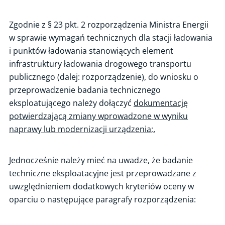
Typy ładowania
Zgodnie z § 23 pkt. 2 rozporządzenia Ministra Energii
Kiedy urządzenie podlega badaniom
w sprawie wymagań technicznych dla stacji ładowania
i punktów ładowania stanowiących element
Zgłoszenie urządzenia do badania
infrastruktury ładowania drogowego transportu
Badanie techniczne wstępne
publicznego (dalej: rozporządzenie), do wniosku o
Badanie techniczne eksploatacyjne
przeprowadzenie badania technicznego
Wniosek o badanie eksploatacyjne
eksploatującego należy dołączyć
dokumentację
potwierdzającą zmiany wprowadzone w wyniku
Opis dokonanej naprawy lub modernizacji
naprawy lub modernizacji urządzenia;.
Dokumenty potwierdzające zmiany
Protokoły pomiarów elektrycznych
Jednocześnie należy mieć na uwadze, że badanie
Opłaty za badanie
techniczne eksploatacyjne jest przeprowadzane z
Badanie urządzenia mobilnego
uwzględnieniem dodatkowych kryteriów oceny w
Zgłoszenie badania przez portal eUDT
oparciu o następujące paragrafy rozporządzenia:
Wynik badania