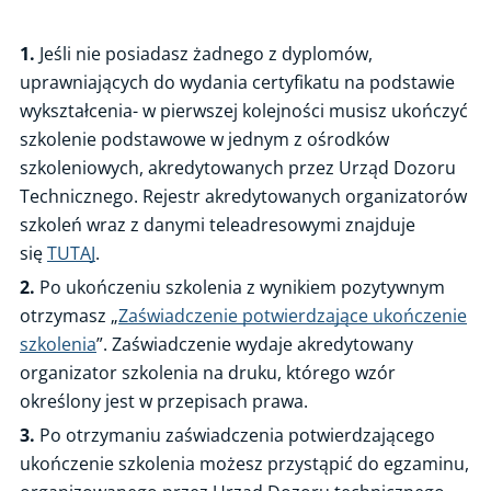
Uzyskanie certyfikatu na podstawie wykształcenia - krok po kroku
1.
Jeśli nie posiadasz żadnego z dyplomów,
Uzyskanie certyfikatu na podstawie egzaminu - krok po kroku
uprawniających do wydania certyfikatu na podstawie
Informacje o egzaminach OZE
wykształcenia- w pierwszej kolejności musisz ukończyć
Przedłużenie ważności certyfikatu - krok po kroku
szkolenie podstawowe w jednym z ośrodków
szkoleniowych, akredytowanych przez Urząd Dozoru
Zmiana danych certyfikatu
Technicznego. Rejestr akredytowanych organizatorów
Wtórnik certyfikatu instalatora OZE
szkoleń wraz z danymi teleadresowymi znajduje
Zgłaszanie zamiaru rozpoczęcia instalacji
się
TUTAJ
.
Akredytacja ośrodków szkoleniowych
2.
Po ukończeniu szkolenia z wynikiem pozytywnym
otrzymasz „
Zaświadczenie potwierdzające ukończenie
Certyfikacja serwisów elektrowni wiatrowych
szkolenia
”. Zaświadczenie wydaje akredytowany
Rejestry
organizator szkolenia na druku, którego wzór
FAQ: OZE
określony jest w przepisach prawa.
3.
Po otrzymaniu zaświadczenia potwierdzającego
ukończenie szkolenia możesz przystąpić do egzaminu,