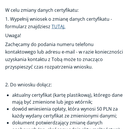
Uzyskanie certyfikatu na podstawie wykształcenia - krok po kroku
W celu zmiany danych certyfikatu:
Uzyskanie certyfikatu na podstawie egzaminu - krok po kroku
1. Wypełnij wniosek o zmianę danych certyfikatu -
Informacje o egzaminach OZE
formularz znajdziesz
TUTAJ.
Uwaga!
Przedłużenie ważności certyfikatu - krok po kroku
Zachęcamy do podania numeru telefonu
Zmiana danych certyfikatu
kontaktowego lub adresu e-mail - w razie konieczności
Wtórnik certyfikatu instalatora OZE
uzyskania kontaktu z Tobą może to znacząco
Zgłaszanie zamiaru rozpoczęcia instalacji
przyspieszyć czas rozpatrzenia wniosku.
Akredytacja ośrodków szkoleniowych
Certyfikacja serwisów elektrowni wiatrowych
2. Do wniosku dołącz:
Rejestry
aktualny certyfikat (kartę plastikową), którego dane
mają być zmienione lub jego wtórnik;
FAQ: OZE
dowód wniesienia opłaty, która wynosi 50 PLN za
każdy wydany certyfikat ze zmienionymi danymi;
dokument potwierdzający zmianę danych