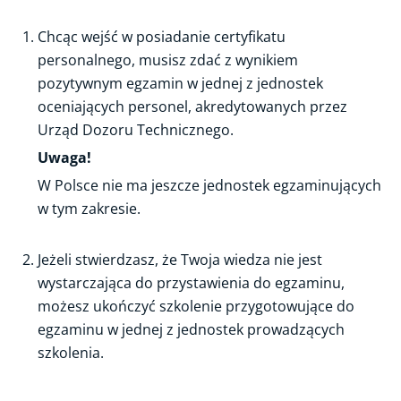
Uzyskanie certyfikatu
Chcąc wejść w posiadanie certyfikatu
Urządzenia chłodnicze, klimatyzacyjne lub pompy ciepła
personalnego, musisz zdać z wynikiem
Systemy ochrony przeciwpożarowej i gaśnic
pozytywnym egzamin w jednej z jednostek
oceniających personel, akredytowanych przez
Stacjonarne rozdzielnice elektryczne
Urząd Dozoru Technicznego.
Rozpuszczalniki
Uwaga!
Wymiana certyfikatu
W Polsce nie ma jeszcze jednostek egzaminujących
Zmiana danych certyfikatu
w tym zakresie.
Wtórnik certyfikatu
Wzory certyfikatów
Jeżeli stwierdzasz, że Twoja wiedza nie jest
Certyfikat dla przedsiębiorców
wystarczająca do przystawienia do egzaminu,
możesz ukończyć szkolenie przygotowujące do
Certyfikacja jednostki oceniającej personel
egzaminu w jednej z jednostek prowadzących
Certyfikacja jednostki prowadzącej szkolenia
szkolenia.
Certyfikacja jednostki wydającej zaświadczenia o
odbytym szkoleniu