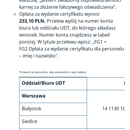
klauzulę: „Jestem świadomy odpowiedzialności
karnej za złożenie fałszywego oświadczenia”.
Opłata za wydanie certyfikatu wynosi
233,10 PLN.
Przelew wyślij na numer konta
biura lub oddziału UDT, do którego składasz
wniosek. Numer konta znajdziesz w tabeli
poniżej. W tytule przelewu wpisz: „FG1 +
FG2 Opłata za wydanie certyfikatu dla personelu
– imię i nazwisko".
Oddział/Biuro UDT
Nu
Warszawa
Białystok
14 1130 101
Siedlce