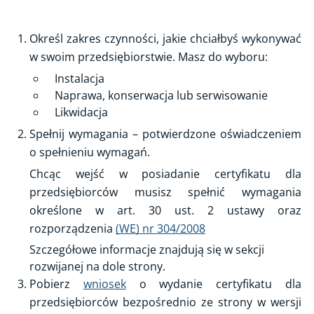
Certyfikat dla przedsiębiorców
Określ zakres czynności, jakie chciałbyś wykonywać
Uzyskanie certyfikatu
w swoim przedsiębiorstwie. Masz do wyboru:
Urządzenia chłodnicze, klimatyzacyjne, pompy ciepła
Instalacja
Systemy ochrony przeciwpożarowej i gaśnice
Naprawa, konserwacja lub serwisowanie
Likwidacja
Kontrola okresowa
Spełnij wymagania – potwierdzone oświadczeniem
Wymiana certyfikatu
o spełnieniu wymagań.
Zmiana danych certyfikatu
Chcąc wejść w posiadanie certyfikatu dla
Odwieszenie certyfikatu
przedsiębiorców musisz spełnić wymagania
Wtórnik certyfikatu
określone w art. 30 ust. 2 ustawy oraz
Wzór certyfikatu
rozporządzenia
(WE) nr 304/2008
Certyfikacja jednostki oceniającej personel
Szczegółowe informacje znajdują się w sekcji
rozwijanej na dole strony.
Certyfikacja jednostki prowadzącej szkolenia
Pobierz
wniosek
o wydanie certyfikatu dla
Certyfikacja jednostki wydającej zaświadczenia o
przedsiębiorców bezpośrednio ze strony w wersji
odbytym szkoleniu