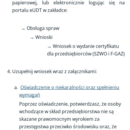
papierowej, lub elektronicznie logując się na
portalu eUDT w zakładce:
Zakres umiejętności i wiedzy
Przepisy
→ Obsługa spraw
Rejestry
→ Wnioski
FAQ
→ Wniosek o wydanie certyfikatu
dla przedsiębiorców (SZWO i F-GAZ)
Uzupełnij wniosek wraz z załącznikami:
Oświadczenie o niekaralności oraz spełnieniu
wymagań
Poprzez oświadczenie, potwierdzasz, że osoby
wchodzące w skład przedsiębiorstwa nie są
skazane prawomocnym wyrokiem za
przestępstwa przeciwko środowisku oraz, że