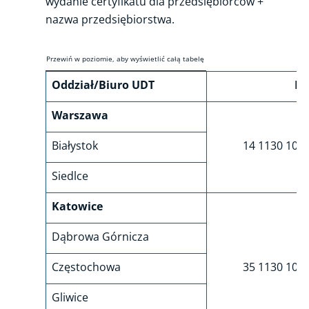
wydanie certyfikatu dla przedsiębiorców +
nazwa przedsiębiorstwa.
Oddział/Biuro UDT
Nu
Warszawa
Białystok
14 1130 101
Siedlce
Katowice
Dąbrowa Górnicza
Częstochowa
35 1130 109
Gliwice