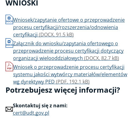
WNIOSKI
PN-ISO 37001 - Systemy zarządzania działaniami antykorupcyjnymi
PN-EN ISO 19443 - Systemy zarządzania jakością – Szczególne
Wniosek/zapytanie ofertowe o przeprowadzenie
wymagania dotyczące stosowania ISO 9001:2015 przez organizacje
procesu certyfikacji/rozszerzenia/odnowienia
w łańcuchu dostaw sektora energetyki jądrowej dostarczające
certyfikacji
(DOCX, 91.5 kB)
produkty i usługi ważne dla bezpieczeństwa jądrowego
Załącznik do wniosku/zapytania ofertowego o
Dyrektywa 2014/68/UE, Załącznik I Moduł H: Zgodność oparta na
przeprowadzenie procesu certyfikacji dotyczący
pełnym zapewnieniu jakości
organizacji wielooddziałowych
(DOCX, 82.7 kB)
Dyrektywa 2014/33/UE, Załącznik I Moduł H: Zgodność oparta na
Wniosek o przeprowadzenie procesu certyfikacji
pełnym zapewnieniu jakości
systemu jakości wytwórcy materiałów/elementów
Certyfikacja osób
wg dyrektywy PED
(PDF, 192.1 kB)
Potrzebujesz więcej informacji?
Certyfikacja wyrobów
Ocena zgodności i CE
Skontaktuj się z nami:
cert@udt.gov.pl
Ekspertyzy techniczne
Cyberbezpieczeństwo
Gospodarka o obiegu zamkniętym