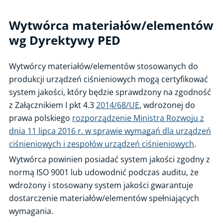
Organizacje certyfikowane
Wytwórca materiałów/elementów
PN-EN ISO 9001 - Systemy zarządzania jakością
wg Dyrektywy PED
PN-EN ISO 14001 - Systemy zarządzania środowiskowego
PN-EN ISO 45001 - Systemy zarządzania bezpieczeństwem i
Wytwórcy materiałów/elementów stosowanych do
higieną pracy
produkcji urządzeń ciśnieniowych mogą certyfikować
PN-EN ISO 3834 - Wymagania jakości dotyczące spawania
system jakości, który będzie sprawdzony na zgodność
materiałów metalowych
z Załącznikiem I pkt 4.3
2014/68/UE
, wdrożonej do
PN-EN ISO/IEC 27001 - Bezpieczeństwo informacji,
prawa polskiego
rozporządzenie Ministra Rozwoju z
cyberbezpieczeństwo i ochrona prywatności - Systemy zarządzania
dnia 11 lipca 2016 r. w sprawie wymagań dla urządzeń
bezpieczeństwem informacji - Wymagania
ciśnieniowych i zespołów urządzeń ciśnieniowych
.
PN-EN ISO 50001 - Systemy zarządzania energią
Wytwórca powinien posiadać system jakości zgodny z
Wytwórca materiałów/elementów wg Dyrektywy PED
normą ISO 9001 lub udowodnić podczas auditu, że
Polski System Certyfikacji Leśnictwa PEFC
wdrożony i stosowany system jakości gwarantuje
PN-EN ISO 22301 - Bezpieczeństwo powszechne - Systemy
dostarczenie materiałów/elementów spełniających
zarządzania ciągłością działania - Wymagania
wymagania.
ISO 46001 - Systemy zarządzania efektywnością wodną