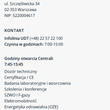
ul. Szczęśliwicka 34
Maszyny i linie technologiczne
02-353 Warszawa
Cyberbezpieczeństwo
NIP: 5220004617
Gospodarka o obiegu zamkniętym
Jednostka Weryfikująca UDT-CERT
KONTAKT
Infolinia UDT
(+48) 22 57 22 100
Czynna w godzinach:
7:00-15:00
Godziny otwarcia Centrali:
7:45-15:45
Dozór techniczny
Certyfikacja / CE
Badania laboratoryjne i wzorcownia
Szkolenia i konferencje
SZWO I F-gazy
Elektromobilność
Energetyka odnawialna (OZE)