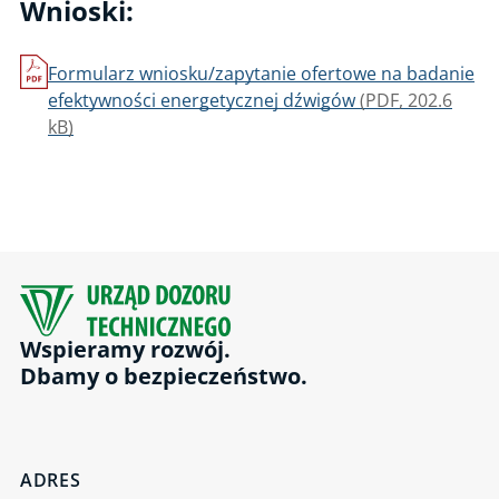
Wnioski:
Audyt energetyczny przedsiębiorstwa
Nadzór inżynierski
Formularz wniosku/zapytanie ofertowe na badanie
Ocena zakładu przygotowującego zawory bezpieczeństwa do
efektywności energetycznej dźwigów
(PDF, 202.6
potwierdzenia ciśnienia nastawy
kB)
Bezpieczeństwo procesowe
Wsparcie techniczne przy doborze dźwigu
Kontrola stanu technicznego UTB objetych formą dozoru
uproszczonego
Projektowana żywotność eksploatacyjna (resurs)
Certyfikacja systemu zarządzania bezpieczeństwem funkcjonalnym
FSM
Wspieramy rozwój.
Dbamy o bezpieczeństwo.
ATEX User
Ślad energii odnawialnej
Produkt Sprawdzony
ADRES
2006/42/WE, Badanie typu WE