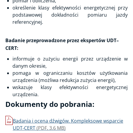
pomiar i obliczenia,
Okresowa kontrola systemu ogrzewania, z uwzględnieniem
określenie klasy efektywności energetycznej przy
efektywności energetycznej źródeł ciepła
podstawowej dokładności pomiaru jazdy
referencyjnej.
Analizy zagrożeń i oceny ryzyka
Analiza niezawodności układów bezpieczeństwa
Badanie przeprowadzone przez ekspertów UDT–
Próba ciśnieniowa
CERT:
Próba obciążeniowa
informuje o zużyciu energii przez urządzenie w
Badania nieniszczące / NDT
danym okresie,
Odbiory materiałów, urządzeń i elementów urządzeń
pomaga w ograniczaniu kosztów użytkowania
Kontrola urządzeń na placach zabaw
urządzenia (możliwa redukcja zużycia energii),
wskazuje klasy efektywności energetycznej
Przenoszenie oznaczeń materiałowych
urządzenia.
Efektywność energetyczna dźwigów
Dokumenty do pobrania:
Inspekcja dobrowolna zakładu przygotowującego zbiorniki
przenośne do badań okresowych
Badania i ocena dźwigów. Kompleksowe wsparcie
Inspekcja dobrowolna zakładu napełniającego gazami zbiorniki
UDT-CERT
(PDF, 3.6 MB)
przenośne