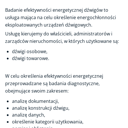
Certyfikacja osób
Badanie efektywności energetycznej dźwigów to
usługa mająca na celu określenie energochłonności
Certyfikacja wyrobów
eksploatowanych urządzeń dźwigowych.
Ocena zgodności i CE
Usługę kierujemy do właścicieli, administratorów i
Ekspertyzy techniczne
zarządców nieruchomości, w których użytkowane są:
Ocena gotowości technicznej i organizacyjnej zakładu do
dźwigi osobowe,
uczestnictwa w łańcuchu dostaw dla energetyki jądrowej
dźwigi towarowe.
Ślad węglowy organizacji
Ocena stanu technicznego instalacji fotowoltaicznej
W celu określenia efektywności energetycznej
Inspekcja paneli fotowoltaicznych z użyciem drona z termowizją
przeprowadzane są badania diagnostyczne,
obejmujące swoim zakresem:
Punkty i stacje ładowania pojazdów - weryfikacja poprawności i
zainstalowania urządzenia
analizę dokumentacji,
Spawalnictwo – pakiet usług
analizę konstrukcji dźwigu,
analizę danych,
Weryfikacja dokumentacji / badania budowy urządzeń technicznych
określenie kategorii użytkowania,
Ocena maszyn z minimalnymi wymaganiami dot. BHP