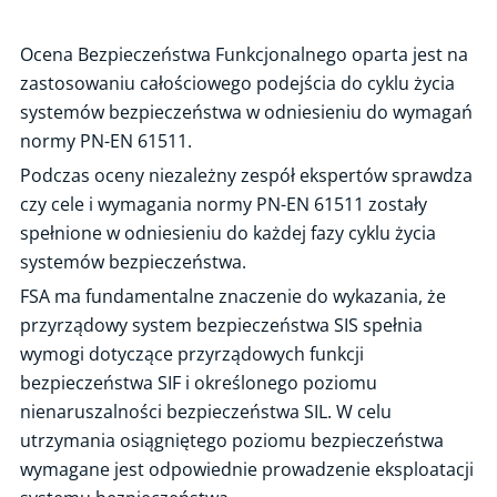
Certyfikacja osób
Ocena Bezpieczeństwa Funkcjonalnego oparta jest na
Certyfikacja wyrobów
zastosowaniu całościowego podejścia do cyklu życia
systemów bezpieczeństwa w odniesieniu do wymagań
Ocena zgodności i CE
normy PN-EN 61511.
Ekspertyzy techniczne
Podczas oceny niezależny zespół ekspertów sprawdza
Ocena gotowości technicznej i organizacyjnej zakładu do
czy cele i wymagania normy PN-EN 61511 zostały
uczestnictwa w łańcuchu dostaw dla energetyki jądrowej
spełnione w odniesieniu do każdej fazy cyklu życia
Ślad węglowy organizacji
systemów bezpieczeństwa.
Ocena stanu technicznego instalacji fotowoltaicznej
FSA ma fundamentalne znaczenie do wykazania, że
Inspekcja paneli fotowoltaicznych z użyciem drona z termowizją
przyrządowy system bezpieczeństwa SIS spełnia
wymogi dotyczące przyrządowych funkcji
Punkty i stacje ładowania pojazdów - weryfikacja poprawności i
zainstalowania urządzenia
bezpieczeństwa SIF i określonego poziomu
nienaruszalności bezpieczeństwa SIL. W celu
Spawalnictwo – pakiet usług
utrzymania osiągniętego poziomu bezpieczeństwa
Weryfikacja dokumentacji / badania budowy urządzeń technicznych
wymagane jest odpowiednie prowadzenie eksploatacji
Ocena maszyn z minimalnymi wymaganiami dot. BHP