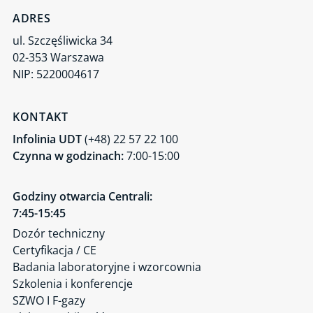
ADRES
Próba ciśnieniowa
ul. Szczęśliwicka 34
Próba obciążeniowa
02-353 Warszawa
Badania nieniszczące / NDT
NIP: 5220004617
Odbiory materiałów, urządzeń i elementów urządzeń
Kontrola urządzeń na placach zabaw
KONTAKT
Przenoszenie oznaczeń materiałowych
Infolinia UDT
(+48) 22 57 22 100
Czynna w godzinach:
7:00-15:00
Efektywność energetyczna dźwigów
Inspekcja dobrowolna zakładu przygotowującego zbiorniki
przenośne do badań okresowych
Godziny otwarcia Centrali:
7:45-15:45
Inspekcja dobrowolna zakładu napełniającego gazami zbiorniki
przenośne
Dozór techniczny
Certyfikacja / CE
Audyt energetyczny przedsiębiorstwa
Badania laboratoryjne i wzorcownia
Nadzór inżynierski
Szkolenia i konferencje
Ocena zakładu przygotowującego zawory bezpieczeństwa do
SZWO I F-gazy
potwierdzenia ciśnienia nastawy