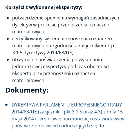
Audyt energetyczny przedsiębiorstwa
Korzyści z wykonanej ekspertyzy:
Nadzór inżynierski
potwierdzenie spełnienia wymagań zasadniczych
Ocena zakładu przygotowującego zawory bezpieczeństwa do
dyrektyw w procesie przenoszenia oznaczeń
potwierdzenia ciśnienia nastawy
materiałowych,
certyfikowany system przenoszenia oznaczeń
Bezpieczeństwo procesowe
materiałowych na zgodność z Załącznikiem 1 p.
Wsparcie techniczne przy doborze dźwigu
3.1.5 dyrektywy 2014/68/UE,
Kontrola stanu technicznego UTB objetych formą dozoru
otrzymanie poświadczenia po wykonaniu
uproszczonego
jednorazowej ekspertyzy podczas obecności
Projektowana żywotność eksploatacyjna (resurs)
eksperta przy przenoszeniu oznaczeń
materiałowych.
Certyfikacja systemu zarządzania bezpieczeństwem funkcjonalnym
FSM
Dokumenty:
ATEX User
DYREKTYWA PARLAMENTU EUROPEJSKIEGO I RADY
Ślad energii odnawialnej
2014/68/UE (załącznik I, pkt 3.1.5 oraz 4.3) z dnia 15
Produkt Sprawdzony
maja 2014 r. w sprawie harmonizacji ustawodawstw
2006/42/WE, Badanie typu WE
państw członkowskich odnoszących się do