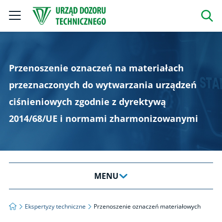
Szukaj
Przenoszenie oznaczeń na materiałach
przeznaczonych do wytwarzania urządzeń
ciśnieniowych zgodnie z dyrektywą
2014/68/UE i normami zharmonizowanymi
MENU
O CERT
Strona główna
Ekspertyzy techniczne
Przenoszenie oznaczeń materiałowych
Certyfikacja systemów zarządzania