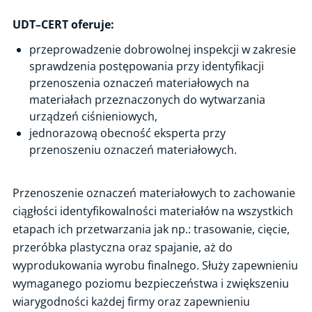
Certyfikacja osób
UDT–CERT oferuje:
Certyfikacja wyrobów
przeprowadzenie dobrowolnej inspekcji w zakresie
sprawdzenia postępowania przy identyfikacji
Ocena zgodności i CE
przenoszenia oznaczeń materiałowych na
Ekspertyzy techniczne
materiałach przeznaczonych do wytwarzania
urządzeń ciśnieniowych,
Ocena gotowości technicznej i organizacyjnej zakładu do
jednorazową obecność eksperta przy
uczestnictwa w łańcuchu dostaw dla energetyki jądrowej
przenoszeniu oznaczeń materiałowych.
Ślad węglowy organizacji
Ocena stanu technicznego instalacji fotowoltaicznej
Przenoszenie oznaczeń materiałowych to zachowanie
Inspekcja paneli fotowoltaicznych z użyciem drona z termowizją
ciągłości identyfikowalności materiałów na wszystkich
Punkty i stacje ładowania pojazdów - weryfikacja poprawności i
etapach ich przetwarzania jak np.: trasowanie, cięcie,
zainstalowania urządzenia
przeróbka plastyczna oraz spajanie, aż do
Spawalnictwo – pakiet usług
wyprodukowania wyrobu finalnego. Służy zapewnieniu
wymaganego poziomu bezpieczeństwa i zwiększeniu
Weryfikacja dokumentacji / badania budowy urządzeń technicznych
wiarygodności każdej firmy oraz zapewnieniu
Ocena maszyn z minimalnymi wymaganiami dot. BHP