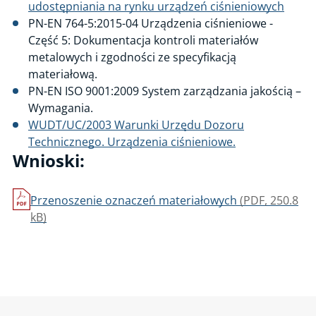
udostępniania na rynku urządzeń ciśnieniowych
Maszyny i linie technologiczne
PN-EN 764-5:2015-04 Urządzenia ciśnieniowe -
Cyberbezpieczeństwo
Część 5: Dokumentacja kontroli materiałów
metalowych i zgodności ze specyfikacją
Gospodarka o obiegu zamkniętym
materiałową.
Jednostka Weryfikująca UDT-CERT
PN-EN ISO 9001:2009 System zarządzania jakością –
Wymagania.
WUDT/UC/2003 Warunki Urzędu Dozoru
Technicznego. Urządzenia ciśnieniowe.
Wnioski:
Przenoszenie oznaczeń materiałowych
(PDF, 250.8
kB)