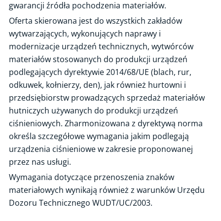
gwarancji źródła pochodzenia materiałów.
Okresowa kontrola systemu ogrzewania, z uwzględnieniem
Oferta skierowana jest do wszystkich zakładów
efektywności energetycznej źródeł ciepła
wytwarzających, wykonujących naprawy i
Analizy zagrożeń i oceny ryzyka
modernizacje urządzeń technicznych, wytwórców
Analiza niezawodności układów bezpieczeństwa
materiałów stosowanych do produkcji urządzeń
Próba ciśnieniowa
podlegających dyrektywie 2014/68/UE (blach, rur,
Próba obciążeniowa
odkuwek, kołnierzy, den), jak również hurtowni i
przedsiębiorstw prowadzących sprzedaż materiałów
Badania nieniszczące / NDT
hutniczych używanych do produkcji urządzeń
Odbiory materiałów, urządzeń i elementów urządzeń
ciśnieniowych. Zharmonizowana z dyrektywą norma
Kontrola urządzeń na placach zabaw
określa szczegółowe wymagania jakim podlegają
Przenoszenie oznaczeń materiałowych
urządzenia ciśnieniowe w zakresie proponowanej
przez nas usługi.
Efektywność energetyczna dźwigów
Wymagania dotyczące przenoszenia znaków
Inspekcja dobrowolna zakładu przygotowującego zbiorniki
przenośne do badań okresowych
materiałowych wynikają również z warunków Urzędu
Dozoru Technicznego WUDT/UC/2003.
Inspekcja dobrowolna zakładu napełniającego gazami zbiorniki
przenośne