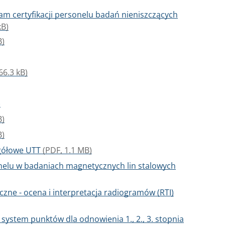
m certyfikacji personelu badań nieniszczących
kB)
B)
66.3 kB)
)
B)
B)
egółowe UTT
(PDF, 1.1 MB)
onelu w badaniach magnetycznych lin stalowych
czne - ocena i interpretacja radiogramów (RTI)
system punktów dla odnowienia 1., 2., 3. stopnia