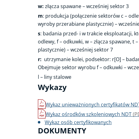
w
:
złącza spawane – wcześniej sektor 3
m
: produkcja (połączenie sektorów c – odle
wyroby przerabiane plastycznie) – wcześnie
s
: badania przed- i w trakcie eksploatacji,
odlewy, f – odkuwki, w – złącza spawane, t
plastycznie) – wcześniej sektor 7
r:
utrzymanie kolei, podsektor: r[O] – bada
Obejmuje sektor wyrobu f – odkuwki – wcześ
l – liny stalowe
Wykazy
Wykaz unieważnionych certyfikatów N
Wykaz ośrodków szkoleniowych NDT
(P
Wykaz osób certyfikowanych
DOKUMENTY