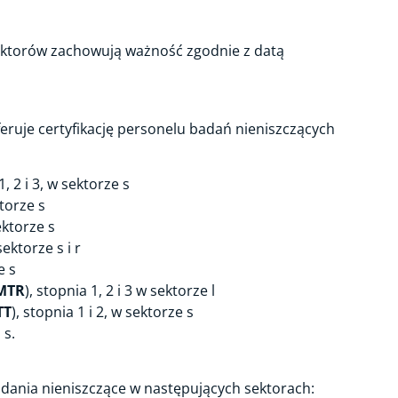
ektorów zachowują ważność zgodnie z datą
eruje certyfikację personelu badań nieniszczących
1, 2 i 3, w sektorze s
ktorze s
sektorze s
sektorze s i r
e s
MTR
), stopnia 1, 2 i 3 w sektorze l
TT
), stopnia 1 i 2, w sektorze s
 s.
dania nieniszczące w następujących sektorach: