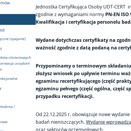
temów
Jednostka Certyfikująca Osoby UDT-CERT in
zgodnie z wymaganiami normy
PN-EN ISO 
b
Kwalifikacja i certyfikacja personelu ba
ące
ączne (spajanie)
Wydane dotychczas certyfikaty na zgod
ważność zgodnie z datą podaną na certyf
zy
ników ciśnieniowych
nserwacja urządzeń
Przypominamy o terminowym składaniu w
go
złożysz wniosek po upływie terminu ważn
nkcjonalne
egzaminu recertyfikującego (część prakt
y
egzaminu pełnego (część ogólna, część sp
przypadku recertyfikacji.
a
kolenia /
Od 22.12.2025 r. obowiązuje nowe wydanie 
badań nieniszczących.
Wydanie wprowadza
rzowe
oraz sektorów przemysłowych.