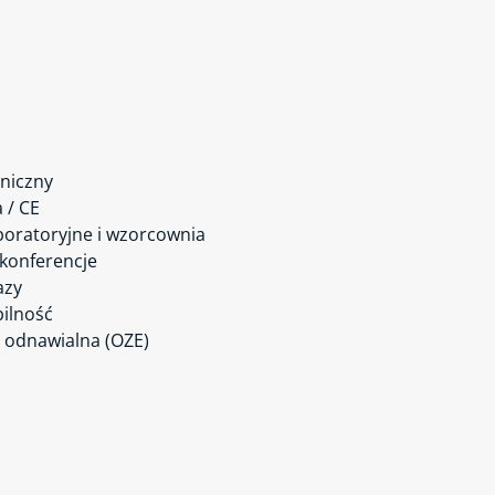
niczny
a / CE
boratoryjne i wzorcownia
 konferencje
azy
ilność
 odnawialna (OZE)