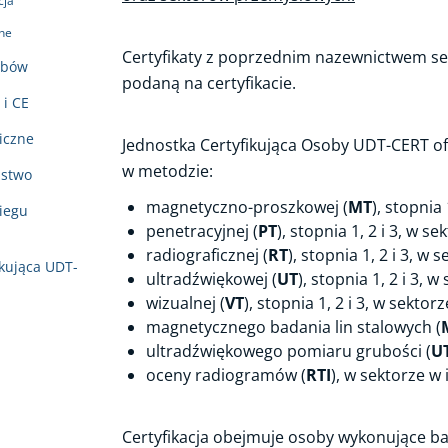
cja
ne
Certyfikaty z poprzednim nazewnictwem s
obów
podaną na certyfikacie.
 i CE
iczne
Jednostka Certyfikująca Osoby UDT-CERT of
w metodzie:
ństwo
magnetyczno-proszkowej (
MT
), stopnia 
iegu
penetracyjnej (
PT
), stopnia 1, 2 i 3, w se
radiograficznej (
RT
), stopnia 1, 2 i 3, w 
kująca UDT-
ultradźwiękowej (
UT
), stopnia 1, 2 i 3, w 
wizualnej (
VT
), stopnia 1, 2 i 3, w sektorz
magnetycznego badania lin stalowych (
ultradźwiękowego pomiaru grubości (
U
oceny radiogramów (
RTI
), w sektorze w i
Certyfikacja obejmuje osoby wykonujące ba