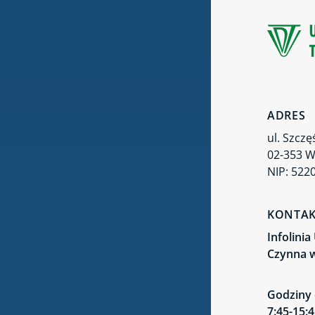
ADRES
ul. Szczę
02-353 
NIP: 522
KONTA
Infolini
Czynna w
Godziny 
7:45-15: