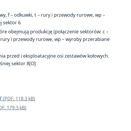
wy, f – odkuwki, t – rury i przewody rurowe, wp –
j sektor 6
 które obejmują produkcję (połączenie sektorów: c –
 – rury i przewody rurowe, wp – wyroby przerabiane
nia przed i eksploatacyjne osi zestawów kołowych.
niej sektor 8[O]
DT
(PDF, 118.3 kB)
DF, 179.3 kB)