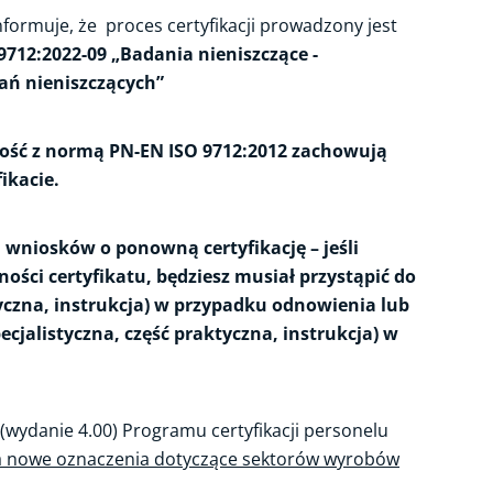
formuje, że proces certyfikacji prowadzony jest
9712:2022-09 „Badania nieniszczące -
dań nieniszczących”
ność z normą PN-EN ISO 9712:2012 zachowują
ikacie.
niosków o ponowną certyfikację – jeśli
ości certyfikatu, będziesz musiał przystąpić do
yczna, instrukcja) w przypadku odnowienia lub
ecjalistyczna, część praktyczna, instrukcja) w
(wydanie 4.00) Programu certyfikacji personelu
 nowe oznaczenia dotyczące sektorów wyrobów