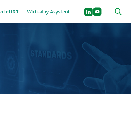
Szukaj n
tal eUDT
Wirtualny Asystent