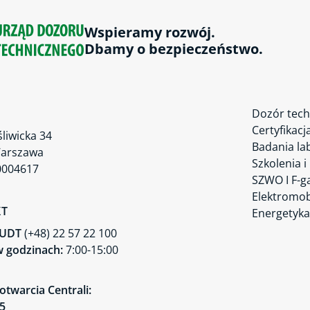
Wspieramy rozwój.
Dbamy o bezpieczeństwo.
Dozór tech
Certyfikacj
śliwicka 34
Badania la
Warszawa
Szkolenia i
0004617
SZWO I F-g
Elektromob
KT
Energetyka
a UDT
(+48) 22 57 22 100
 godzinach:
7:00-15:00
otwarcia Centrali:
45