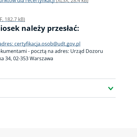
nktów dla recertyfikacji
(XLSX, 28.4 kB)
F, 182.7 kB)
osek należy przesłać:
res: certyfikacja.osob@udt.gov.pl
okumentami - pocztą na adres: Urząd Dozoru
cka 34, 02-353 Warszawa