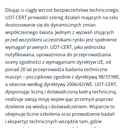
Certyfikacja osób
Dbając o ciągły wzrost bezpieczeństwa technicznego,
UDT-CERT prowadzi szereg działań mających na celu
Certyfikacja wyrobów
dostosowanie się do dynamicznych zmian
Ocena zgodności i CE
współczesnego świata. Jednym z wyzwań stojących
przed wszystkimi uczestnikami rynku jest spełnienie
Ekspertyzy techniczne
wymagań prawnych. UDT-CERT, jako jednostka
Ocena gotowości technicznej i organizacyjnej zakładu do
notyfikowana, upoważniona do przeprowadzania
uczestnictwa w łańcuchu dostaw dla energetyki jądrowej
oceny zgodności z wymaganiami dyrektyw UE, od
Ślad węglowy organizacji
ponad 20 lat przeprowadza badania techniczne
Ocena stanu technicznego instalacji fotowoltaicznej
maszyn – początkowo zgodnie z dyrektywą 98/37/WE,
Inspekcja paneli fotowoltaicznych z użyciem drona z termowizją
a obecnie według dyrektywy 2006/42/WE. UDT-CERT,
dysponując liczną i doświadczoną kadrą techniczną,
Punkty i stacje ładowania pojazdów - weryfikacja poprawności i
zainstalowania urządzenia
realizuje swoją misję wspierając przemysł poprzez
dzielenie się wiedzą i doświadczeniem. Wsparcie to
Spawalnictwo – pakiet usług
obejmuje liczne szkolenia oraz prowadzenie badań
Weryfikacja dokumentacji / badania budowy urządzeń technicznych
i ekspertyz technicznych wszędzie tam, gdzie
Ocena maszyn z minimalnymi wymaganiami dot. BHP