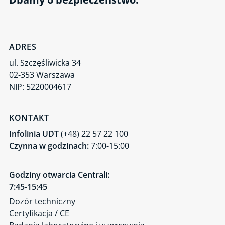
Maszyny i linie technologiczne
Cyberbezpieczeństwo
Gospodarka o obiegu zamkniętym
ADRES
Jednostka Weryfikująca UDT-CERT
ul. Szczęśliwicka 34
02-353 Warszawa
NIP: 5220004617
KONTAKT
Infolinia UDT
(+48) 22 57 22 100
Czynna w godzinach:
7:00-15:00
Godziny otwarcia Centrali:
7:45-15:45
Dozór techniczny
Certyfikacja / CE