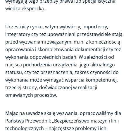
wymagają tego przepisy prawa lub specjalistyczna
Okresowa kontrola systemu ogrzewania, z uwzględnieniem
wiedza ekspercka.
efektywności energetycznej źródeł ciepła
Analizy zagrożeń i oceny ryzyka
Uczestnicy rynku, w tym wytwórcy, importerzy,
Analiza niezawodności układów bezpieczeństwa
integratory czy też upoważnieni przedstawiciele stają
Próba ciśnieniowa
przed wyzwaniami związanymi m.in. z koniecznością
opracowania i skompletowania dokumentacji czy też
Próba obciążeniowa
wykonania odpowiednich badań. W zależności od
Badania nieniszczące / NDT
miejsca pochodzenia urządzenia, jego aktualnego
Odbiory materiałów, urządzeń i elementów urządzeń
statusu, czy też przeznaczenia, zakres czynności do
Kontrola urządzeń na placach zabaw
wykonania może wymagać wsparcia kompetentnej,
trzeciej strony, doświadczonej w realizacji
Przenoszenie oznaczeń materiałowych
omawianych procesów.
Efektywność energetyczna dźwigów
Inspekcja dobrowolna zakładu przygotowującego zbiorniki
przenośne do badań okresowych
Mając na uwadze skalę wyzwania, opracowaliśmy dla
Państwa Przewodnik „Bezpieczeństwo maszyn i linii
Inspekcja dobrowolna zakładu napełniającego gazami zbiorniki
przenośne
technologicznych – najczęstsze problemy i ich