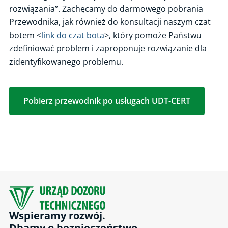
rozwiązania”. Zachęcamy do darmowego pobrania
Audyt energetyczny przedsiębiorstwa
Przewodnika, jak również do konsultacji naszym czat
Nadzór inżynierski
botem <
link do czat bota
>, który pomoże Państwu
Ocena zakładu przygotowującego zawory bezpieczeństwa do
zdefiniować problem i zaproponuje rozwiązanie dla
potwierdzenia ciśnienia nastawy
zidentyfikowanego problemu.
Bezpieczeństwo procesowe
Wsparcie techniczne przy doborze dźwigu
Pobierz przewodnik po usługach UDT-CERT
Kontrola stanu technicznego UTB objetych formą dozoru
uproszczonego
Projektowana żywotność eksploatacyjna (resurs)
Certyfikacja systemu zarządzania bezpieczeństwem funkcjonalnym
FSM
ATEX User
Ślad energii odnawialnej
Produkt Sprawdzony
Wspieramy rozwój.
2006/42/WE, Badanie typu WE
Dbamy o bezpieczeństwo.