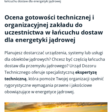
łańcuchu dostaw dla energetyki jądrowej
Certyfikacja osób
Ocena gotowości technicznej i
Certyfikacja wyrobów
organizacyjnej zakładu do
Ocena zgodności i CE
uczestnictwa w łańcuchu dostaw
Ekspertyzy techniczne
dla energetyki jądrowej
Ocena gotowości technicznej i organizacyjnej zakładu do
uczestnictwa w łańcuchu dostaw dla energetyki jądrowej
Planujesz dostarczać urządzenia, systemy lub usługi
Ślad węglowy organizacji
dla obiektów jądrowych? Chcesz być częścią łańcucha
Ocena stanu technicznego instalacji fotowoltaicznej
dostaw dla przemysłu jądrowego? Urząd Dozoru
Technicznego oferuje specjalistyczną
ekspertyzę
Inspekcja paneli fotowoltaicznych z użyciem drona z termowizją
techniczną
, która pomoże Twojej organizacji spełnić
Punkty i stacje ładowania pojazdów - weryfikacja poprawności i
rygorystyczne wymagania prawne i jakościowe
zainstalowania urządzenia
obowiązujące w energetyce jądrowej.
Spawalnictwo – pakiet usług
Weryfikacja dokumentacji / badania budowy urządzeń technicznych
Ocena maszyn z minimalnymi wymaganiami dot. BHP