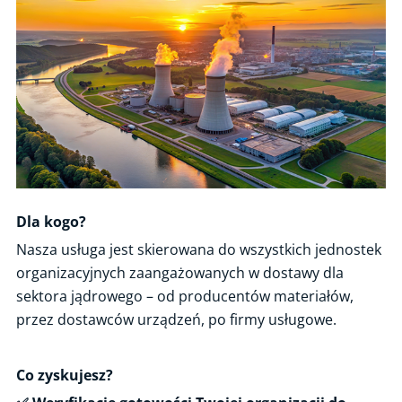
Okresowa kontrola systemu ogrzewania, z uwzględnieniem
efektywności energetycznej źródeł ciepła
Analizy zagrożeń i oceny ryzyka
Analiza niezawodności układów bezpieczeństwa
Próba ciśnieniowa
Próba obciążeniowa
Badania nieniszczące / NDT
Odbiory materiałów, urządzeń i elementów urządzeń
Dla kogo?
Kontrola urządzeń na placach zabaw
Nasza usługa jest skierowana do wszystkich jednostek
Przenoszenie oznaczeń materiałowych
organizacyjnych zaangażowanych w dostawy dla
sektora jądrowego – od producentów materiałów,
Efektywność energetyczna dźwigów
przez dostawców urządzeń, po firmy usługowe.
Inspekcja dobrowolna zakładu przygotowującego zbiorniki
przenośne do badań okresowych
Inspekcja dobrowolna zakładu napełniającego gazami zbiorniki
Co zyskujesz?
przenośne