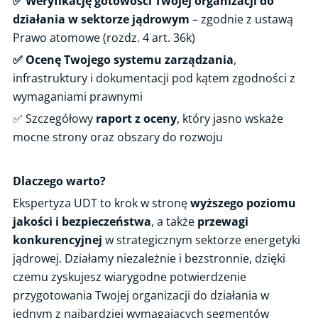
✅ Weryfikację gotowości Twojej organizacji do
Audyt energetyczny przedsiębiorstwa
działania w sektorze jądrowym
– zgodnie z ustawą
Nadzór inżynierski
Prawo atomowe (rozdz. 4 art. 36k)
Ocena zakładu przygotowującego zawory bezpieczeństwa do
✅
Ocenę Twojego systemu zarządzania
,
potwierdzenia ciśnienia nastawy
infrastruktury i dokumentacji pod kątem zgodności z
Bezpieczeństwo procesowe
wymaganiami prawnymi
✅ Szczegółowy
raport z oceny
, który jasno wskaże
Wsparcie techniczne przy doborze dźwigu
mocne strony oraz obszary do rozwoju
Kontrola stanu technicznego UTB objetych formą dozoru
uproszczonego
Projektowana żywotność eksploatacyjna (resurs)
Dlaczego warto?
Certyfikacja systemu zarządzania bezpieczeństwem funkcjonalnym
Ekspertyza UDT to krok w stronę
wyższego poziomu
FSM
jakości i bezpieczeństwa
, a także
przewagi
ATEX User
konkurencyjnej
w strategicznym sektorze energetyki
jądrowej. Działamy niezależnie i bezstronnie, dzięki
Ślad energii odnawialnej
czemu zyskujesz wiarygodne potwierdzenie
Produkt Sprawdzony
przygotowania Twojej organizacji do działania w
2006/42/WE, Badanie typu WE
jednym z najbardziej wymagających segmentów