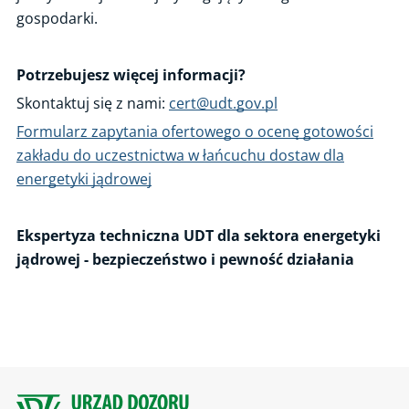
Maszyny i linie technologiczne
gospodarki.
Cyberbezpieczeństwo
Potrzebujesz więcej informacji?
Gospodarka o obiegu zamkniętym
Skontaktuj się z nami:
cert@udt.gov.pl
Jednostka Weryfikująca UDT-CERT
Formularz zapytania ofertowego o ocenę gotowości
zakładu do uczestnictwa w łańcuchu dostaw dla
energetyki jądrowej
Ekspertyza techniczna UDT dla sektora energetyki
jądrowej - bezpieczeństwo i pewność działania