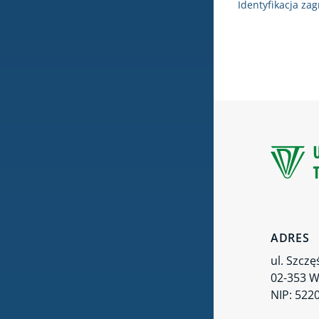
Identyfikacja za
ADRES
ul. Szczę
02-353 
NIP: 522