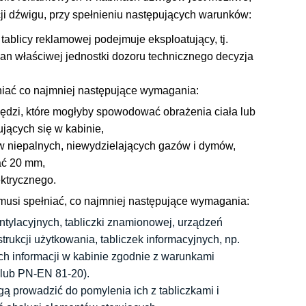
acji dźwigu, przy spełnieniu następujących warunków:
ablicy reklamowej podejmuje eksploatujący, tj.
rgan właściwej jednostki dozoru technicznego decyzja
niać co najmniej następujące wymagania:
wędzi, które mogłyby spowodować obrażenia ciała lub
jących się w kabinie,
w niepalnych, niewydzielających gazów i dymów,
ać 20 mm,
ektrycznego.
musi spełniać, co najmniej następujące wymagania:
ntylacyjnych, tabliczki znamionowej, urządzeń
trukcji użytkowania, tabliczek informacyjnych, np.
ych informacji w kabinie zgodnie z warunkami
lub PN-EN 81-20).
 prowadzić do pomylenia ich z tabliczkami i