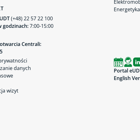
Elektromob
KT
Energetyka
a UDT
(+48) 22 57 22 100
 godzinach:
7:00-15:00
otwarcia Centrali:
45
 prywatności
zanie danych
Portal eUD
asowe
English Ve
ja wizyt