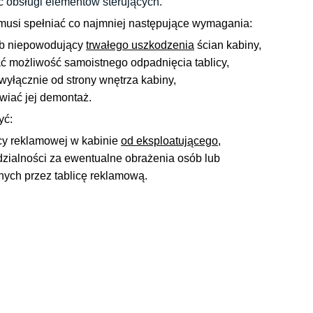
ać obsługi elementów sterujących.
usi spełniać co najmniej następujące wymagania:
ób niepowodujący
trwałego uszkodzenia
ścian kabiny,
 możliwość samoistnego odpadnięcia tablicy,
łącznie od strony wnętrza kabiny,
wiać jej demontaż.
yć:
cy reklamowej w kabinie
od eksploatującego,
zialności za ewentualne obrażenia osób lub
ch przez tablicę reklamową.