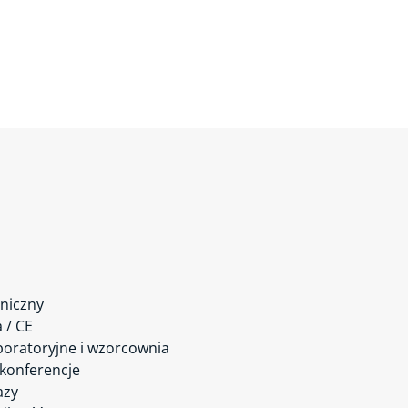
niczny
a / CE
boratoryjne i wzorcownia
 konferencje
azy