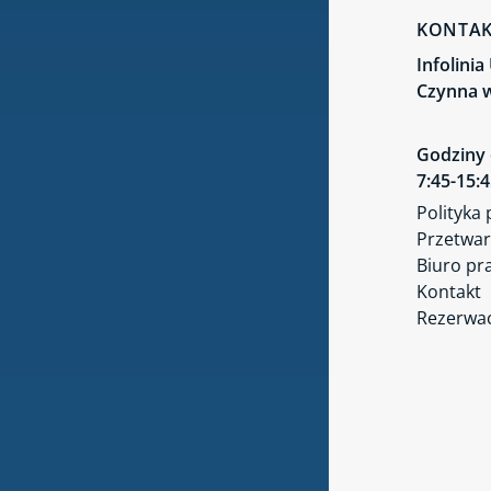
KONTA
Infolini
Czynna w
Godziny 
7:45-15:
Polityka
Przetwar
Biuro pr
Kontakt
Rezerwac