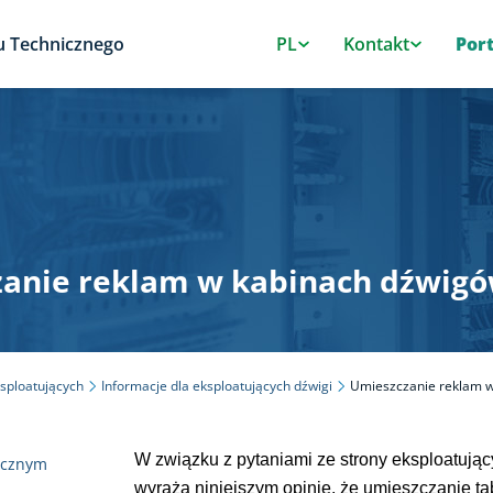
u Technicznego
PL
Kontakt
Por
anie reklam w kabinach dźwig
ksploatujących
Informacje dla eksploatujących dźwigi
Umieszczanie reklam 
W związku z pytaniami ze strony eksploatują
icznym
wyraża niniejszym opinię, że umieszczanie t