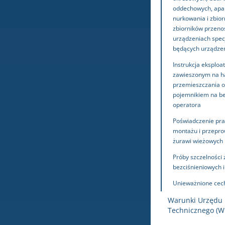
zakres akredytacji i poszerzenie
oddechowych, apa
zakresu usług
nurkowania i zbior
zbiorników przeno
UDT z nową misją - będzie wspierać
urządzeniach spec
kluczowe sektory gospodarki w
będących urządze
ochronie przed cyberzagrożeniami
Instrukcja eksploat
zawieszonym na h
Ponad 1500 razy „tak” od UDT dla
przemieszczania o
Baltic Power
pojemnikiem na be
operatora
Masz lub planujesz klimatyzację?
Poświadczenie pra
Sprawdź, kto może ją montować
montażu i przepr
żurawi wieżowych
Próby szczelności 
bezciśnieniowych i
Unieważnione cec
Warunki Urzędu
Technicznego (