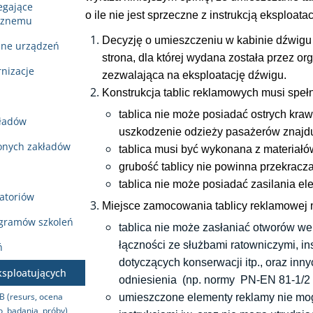
egające
o ile nie jest sprzeczne z instrukcją eksploat
icznemu
Decyzję o umieszczeniu w kabinie dźwigu t
zne urządzeń
strona, dla której wydana została przez o
nizacje
zezwalająca na eksploatację dźwigu.
Konstrukcja tablic reklamowych musi speł
tablica nie może posiadać ostrych kra
ładów
uszkodzenie odzieży pasażerów znajdu
onych zakładów
tablica musi być wykonana z materiałó
grubość tablicy nie powinna przekracz
b
tablica nie może posiadać zasilania el
atoriów
Miejsce zamocowania tablicy reklamowej 
gramów szkoleń
tablica nie może zasłaniać otworów we
łączności ze służbami ratowniczymi, ins
ń
dotyczących konserwacji itp., oraz inn
ksploatujących
odniesienia (np. normy PN-EN 81-1/2 
B (resurs, ocena
umieszczone elementy reklamy nie mogą
, badania, próby)