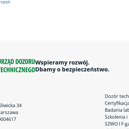
grożeń
Wspieramy rozwój.
Dbamy o bezpieczeństwo.
Dozór tech
Certyfikacj
śliwicka 34
Badania la
Warszawa
Szkolenia i
0004617
SZWO I F-g