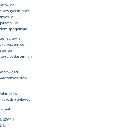
ratów do
ników gaśnic oraz
śnych w
jalnych lub
niem specjalnym
acji żurawi z
aku koszem do
sób lub
ton z podestem dla
widłowości
owadzonych prób
zbiorników
 niskociśnieniowych
howniki
 Dozoru
WUDT)