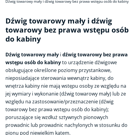
Dźwig towarowy mały i dźwig towarowy bez prawa wstępu osób do kabiny
Urządzenia bezciśnieniowe
Urządzenia ciśnieniowe
Dźwig towarowy mały i dźwig
Urządzenia transportu bliskiego
towarowy bez prawa wstępu osób
do kabiny
Urządzenie do przemieszczania osób niepełnosprawnych
Dźwig towarowy mały i dźwig towarowy bez prawa wstępu osób
do kabiny
Dźwig towarowy mały
i
dźwig towarowy bez prawa
wstępu osób do kabiny
to urządzenie dźwigowe
Dźwig budowlany
obsługujące określone poziomy przystankowe,
Podest ruchomy przejezdny
nieposiadające sterowania wewnątrz kabiny, do
Suwnice, wciągniki, wciągarki, żuraw stacjonarny
wnętrza kabiny nie mają wstępu osoby ze względu na
Dźwignica linotorowa
jej wymiary i wykonanie (dźwig towarowy mały) lub ze
Żuraw samojezdny
względu na zastosowanie/przeznaczenie (dźwig
towarowy bez prawa wstępu osób do kabiny);
Dźwignik o ruchu nieprostoliniowym
poruszające się wzdłuż sztywnych pionowych
Podest ruchomy wiszący, podest ruchomy masztowy
prowadnic lub prowadnic nachylonych w stosunku do
Wyciąg towarowy
pionu pod niewielkim kątem.