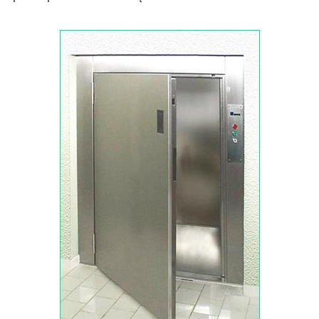
Przenośnik w wesołym miasteczku (karuzela)
Wózek jezdniowy podnośnikowy
Układnica magazynowa
Żuraw wieżowy, żuraw szybkomontujący
Schody ruchome, chodnik ruchomy
Dźwig osobowy
Żuraw przenośny
Dźwignik o ruchu prostoliniowym przenośny
Dźwignik o ruchu prostoliniowym stacjonarny
Podest ruchomy załadowczy na pojeździe
Urządzenia do odzysku par paliwa
Badania techniczne urządzeń
Naprawy i modernizacje
Wytwarzanie