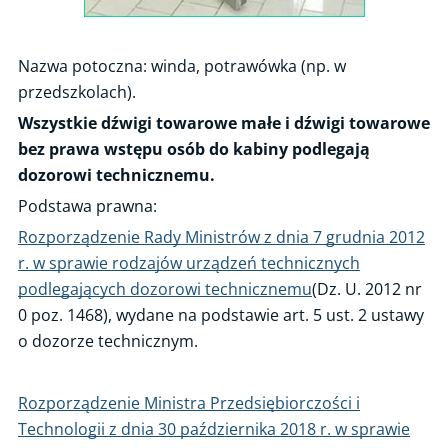
Uprawnienia zakładów
Nazwa potoczna: winda, potrawówka (np. w
Wykazy uprawnionych zakładów
przedszkolach).
Kwalifikacje osób
Wszystkie dźwigi towarowe małe i dźwigi towarowe
Uznawanie laboratoriów
bez prawa wstępu osób do kabiny podlegają
dozorowi technicznemu.
Uzgadnianie programów szkoleń
Podstawa prawna:
Programy szkoleń
Rozporządzenie Rady Ministrów z dnia 7 grudnia 2012
Informacje dla eksploatujących
r. w sprawie rodzajów urządzeń technicznych
podlegających dozorowi technicznemu
(Dz. U. 2012 nr
Warunki Urzędu Dozoru Technicznego (WUDT)
0 poz. 1468), wydane na podstawie art. 5 ust. 2 ustawy
Identyfikacja zagrożeń
o dozorze technicznym.
Rozporządzenie Ministra Przedsiębiorczości i
Technologii z dnia 30 października 2018 r. w sprawie