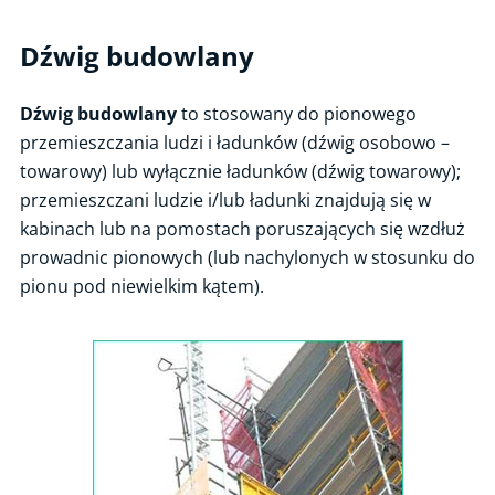
Urządzenia bezciśnieniowe
Dźwig budowlany
Urządzenia ciśnieniowe
Urządzenia transportu bliskiego
Dźwig budowlany
to stosowany do pionowego
Urządzenie do przemieszczania osób niepełnosprawnych
przemieszczania ludzi i ładunków (dźwig osobowo –
towarowy) lub wyłącznie ładunków (dźwig towarowy);
Dźwig towarowy mały i dźwig towarowy bez prawa wstępu osób
do kabiny
przemieszczani ludzie i/lub ładunki znajdują się w
kabinach lub na pomostach poruszających się wzdłuż
Dźwig budowlany
prowadnic pionowych (lub nachylonych w stosunku do
Podest ruchomy przejezdny
pionu pod niewielkim kątem).
Suwnice, wciągniki, wciągarki, żuraw stacjonarny
Dźwignica linotorowa
Żuraw samojezdny
Dźwignik o ruchu nieprostoliniowym
Podest ruchomy wiszący, podest ruchomy masztowy
Wyciąg towarowy