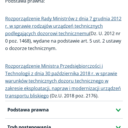
Podstawa prawna:
Uprawnienia zakładów
Rozporządzenie Rady Ministrów z dnia 7 grudnia 2012
Wykazy uprawnionych zakładów
r. w sprawie rodzajów urządzeń technicznych
Kwalifikacje osób
podlegających dozorowi technicznemu
(Dz. U. 2012 nr
Uznawanie laboratoriów
0 poz. 1468), wydane na podstawie art. 5 ust. 2 ustawy
o dozorze technicznym.
Uzgadnianie programów szkoleń
Programy szkoleń
Rozporządzenie Ministra Przedsiębiorczości i
Informacje dla eksploatujących
Technologii z dnia 30 października 2018 r. w sprawie
warunków technicznych dozoru technicznego w
Warunki Urzędu Dozoru Technicznego (WUDT)
zakresie eksploatacji, napraw i modernizacji urządzeń
Identyfikacja zagrożeń
transportu bliskiego
(Dz.U. 2018 poz. 2176).
Podstawa prawna
Tryb postępowania