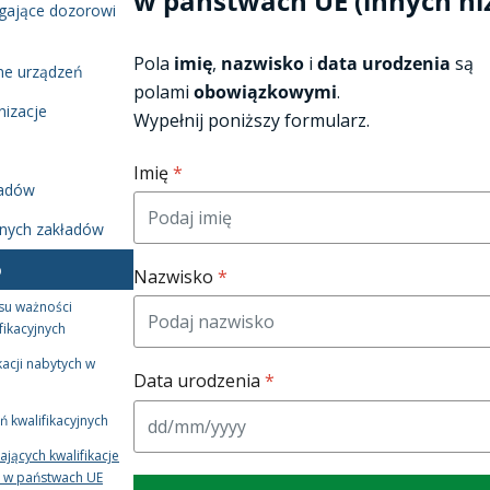
w państwach UE (innych niż
gające dozorowi
Pola
imię
,
nazwisko
i
data urodzenia
są
ne urządzeń
polami
obowiązkowymi
.
nizacje
Wypełnij poniższy formularz.
Imię
*
ładów
nych zakładów
b
Nazwisko
*
su ważności
fikacyjnych
kacji nabytych w
Data urodzenia
*
 kwalifikacyjnych
ających kwalifikacje
 w państwach UE