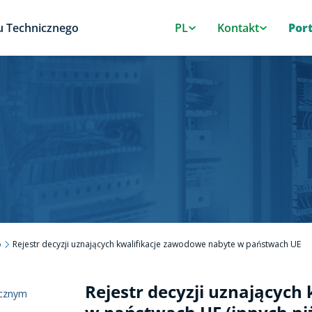
u Technicznego
PL
Kontakt
Por
b
Rejestr decyzji uznających kwalifikacje zawodowe nabyte w państwach UE
Rejestr decyzji uznających
icznym