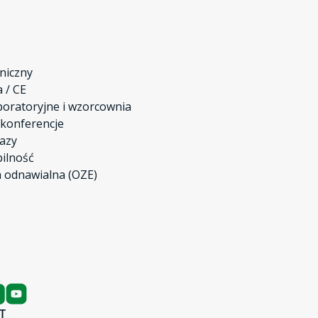
niczny
a / CE
boratoryjne i wzorcownia
 konferencje
azy
ilność
 odnawialna (OZE)
T