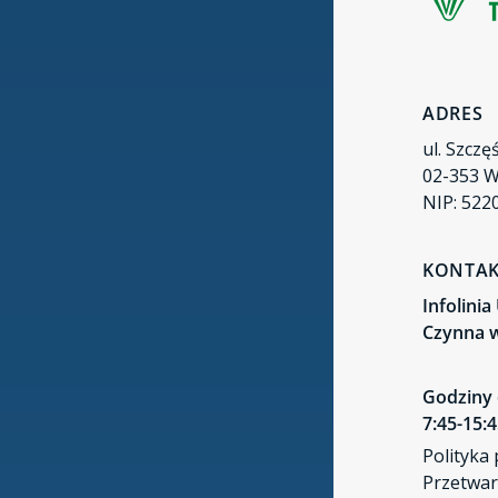
zakres akredytacji i poszerzenie
zakresu usług
UDT z nową misją - będzie wspierać
kluczowe sektory gospodarki w
ADRES
ochronie przed cyberzagrożeniami
ul. Szczę
02-353 
Ponad 1500 razy „tak” od UDT dla
NIP: 522
Baltic Power
Masz lub planujesz klimatyzację?
KONTA
Sprawdź, kto może ją montować
Infolini
Czynna w
Godziny 
7:45-15:
Polityka
Przetwar