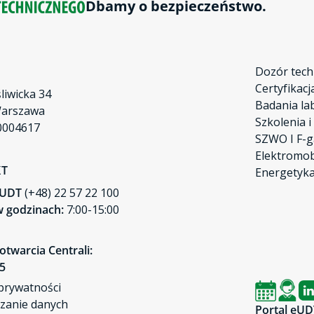
Dbamy o bezpieczeństwo.
Dozór tech
Certyfikacj
śliwicka 34
Badania la
Warszawa
Szkolenia i
0004617
SZWO I F-g
Elektromob
KT
Energetyka
a UDT
(+48) 22 57 22 100
 godzinach:
7:00-15:00
otwarcia Centrali:
45
 prywatności
zanie danych
Portal eUD