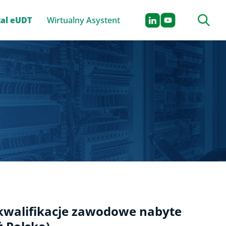
Szukaj n
tal eUDT
Wirtualny Asystent
 kwalifikacje zawodowe nabyte