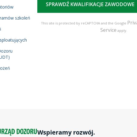
SPRAWDŹ KWALIFIKACJE ZAWODOWE
atoriów
gramów szkoleń
Priv
This site is protected by reCAPTCHA and the Google
ń
Service
apply.
ksploatujących
Dozoru
WUDT)
rożeń
Wspieramy rozwój.