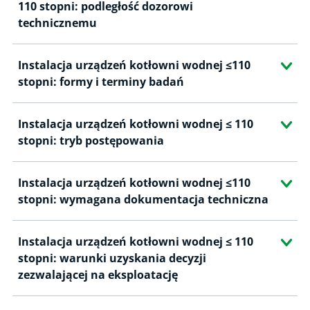
110 stopni: podległość dozorowi
technicznemu
Wytwarzanie
Uprawnienia zakładów
Instalacja urządzeń kotłowni wodnej ≤110
Wykazy uprawnionych zakładów
stopni: formy i terminy badań
Kwalifikacje osób
Instalacja urządzeń kotłowni wodnej ≤ 110
Uznawanie laboratoriów
stopni: tryb postępowania
Uzgadnianie programów szkoleń
Programy szkoleń
Instalacja urządzeń kotłowni wodnej ≤110
stopni: wymagana dokumentacja techniczna
Informacje dla eksploatujących
Warunki Urzędu Dozoru Technicznego (WUDT)
Instalacja urządzeń kotłowni wodnej ≤ 110
Identyfikacja zagrożeń
stopni: warunki uzyskania decyzji
zezwalającej na eksploatację