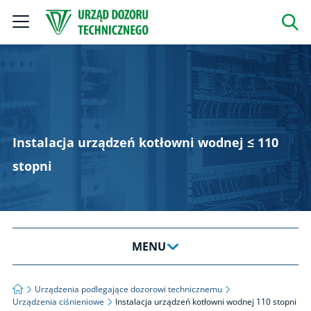
Szukaj
Instalacja urządzeń kotłowni wodnej ≤ 110
stopni
MENU
O dozorze technicznym
Strona główna
Urządzenia podlegające dozorowi technicznemu
Urządzenia ciśnieniowe
Instalacja urządzeń kotłowni wodnej 110 stopni
Urządzenia podlegające dozorowi technicznemu